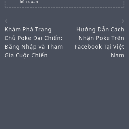
liên quan
Khám Phá Trang
Hướng Dẫn Cách
Chủ Poke Đại Chiến:
Nhận Poke Trên
Đăng Nhập và Tham
Facebook Tại Việt
Gia Cuộc Chiến
Nam