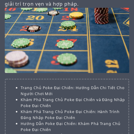
giải trí trọn vẹn và hợp pháp.
Trang Chủ Poke Đại Chiến: Hướng Dẫn Chi Tiết Cho
Người Chơi Mới
Khám Phá Trang Chủ Poke Đại Chiến và Đăng Nhập
Poke Đại Chiến
Khám Phá Trang Chủ Poke Đại Chiến: Hành Trình
Đăng Nhập Poke Đại Chiến
Hướng Dẫn Poke Đại Chiến: Khám Phá Trang Chủ
Poke Đại Chiến