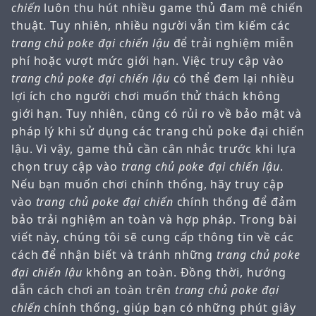
chiến
luôn thu hút nhiều game thủ đam mê chiến
thuật. Tuy nhiên, nhiều người vẫn tìm kiếm các
trang chủ poke đại chiến lậu
để trải nghiệm miễn
phí hoặc vượt mức giới hạn. Việc truy cập vào
trang chủ poke đại chiến lậu
có thể đem lại nhiều
lợi ích cho người chơi muốn thử thách không
giới hạn. Tuy nhiên, cũng có rủi ro về bảo mật và
pháp lý khi sử dụng các trang chủ poke đại chiến
lậu. Vì vậy, game thủ cần cân nhắc trước khi lựa
chọn truy cập vào
trang chủ poke đại chiến lậu
.
Nếu bạn muốn chơi chính thống, hãy truy cập
vào
trang chủ poke đại chiến
chính thống để đảm
bảo trải nghiệm an toàn và hợp pháp. Trong bài
viết này, chúng tôi sẽ cung cấp thông tin về các
cách để nhận biết và tránh những
trang chủ poke
đại chiến lậu
không an toàn. Đồng thời, hướng
dẫn cách chơi an toàn trên
trang chủ poke đại
chiến
chính thống, giúp bạn có những phút giây