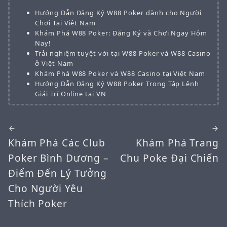
Hướng Dẫn Đăng Ký W88 Poker dành cho Người
Chơi Tại Việt Nam
Khám Phá W88 Poker: Đăng Ký và Chơi Ngay Hôm
Nay!
Trải nghiệm tuyệt vời tại W88 Poker và W88 Casino
ở Việt Nam
Khám Phá W88 Poker và W88 Casino tại Việt Nam
Hướng Dẫn Đăng Ký W88 Poker Trong Tập Lệnh
Giải Trí Online tại VN
Khám Phá Các Club
Khám Phá Trang
Poker Bình Dương –
Chu Poke Đại Chiến
Điểm Đến Lý Tưởng
Cho Người Yêu
Thích Poker