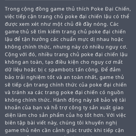
Trong cộng đồng game thủ thích Poke Đại Chiến,
việc tiếp cận trang chủ poke đại chiến lậu có thể
được xem xét như một chủ đề đầy nóng. Các
game thủ sẽ tìm kiếm trang chủ poke đại chiến
lậu để tận hưởng các chuẩn mực dị nhau hoặc
không chính thức, nhưng này có nhiều nguy cơ.
Cộng với đó, nhiều trang chủ poke đại chiến lậu
không an toàn, tạo điều kiện cho nguy cơ mất
dữ liệu hoặc bị c spambots tấn công. Để đảm
bảo trải nghiệm tốt và an toàn nhất, game thủ
sẽ tiếp cận trang chính thức của poke đại chiến
và tránh xa các trang poke đại chiến có nguồn
không chính thức. Hành động này sẽ bảo vệ tài
khoản của bạn và hỗ trợ công ty sản xuất giao
diện làm cho sản phẩm của họ tốt hơn. Với việc
biên tập bài viết này, chúng tôi khuyến nghị
game thủ nên cần cảnh giác trước khi tiếp cận