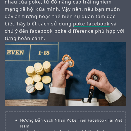
nhau của poke, từ đó nâng cao trải nghiệm
mạng xã hội của mình. Vậy nên, nếu bạn muốn
gây ấn tượng hoặc thể hiện sự quan tâm đặc
biệt, hãy biết cách sử dụng
poke facebook
và
chú ý đến facebook poke difference phù hợp với
từng hoàn cảnh.
Hướng Dẫn Cách Nhận Poke Trên Facebook Tại Việt
Nam