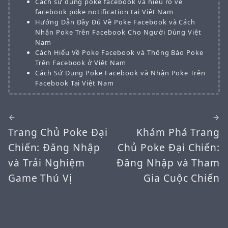
Cách sử dụng poke facebook và hiểu rõ về
facebook poke notification tại Việt Nam
Hướng Dẫn Đầy Đủ Về Poke Facebook và Cách
Nhận Poke Trên Facebook Cho Người Dùng Việt
Nam
Cách Hiểu Về Poke Facebook và Thông Báo Poke
Trên Facebook ở Việt Nam
Cách Sử Dụng Poke Facebook và Nhận Poke Trên
Facebook Tại Việt Nam
Trang Chủ Poke Đại
Khám Phá Trang
Chiến: Đăng Nhập
Chủ Poke Đại Chiến:
và Trải Nghiệm
Đăng Nhập và Tham
Game Thú Vị
Gia Cuộc Chiến