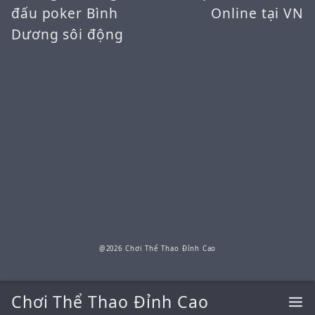
đấu poker Bình
Online tại VN
Dương sôi động
@2026 Chơi Thể Thao Đỉnh Cao
Chơi Thể Thao Đỉnh Cao