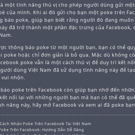
à một tính năng thú vị cho phép người dùng gửi mộ
è của mình. Khi ai đó gửi cho bạn một poke trên Fa
 báo poke, giúp bạn biết rằng người đó đang muốn 
này đã trở thành một phần đặc trưng của Facebook, đ
 Nam.
ợc thông báo poke từ một người bạn, bạn có thể quy
ại poke hoặc chỉ đơn giản là bỏ qua. Mặc dù không c
cebook poke vẫn là một cách thú vị để duy trì kết nối
người dùng Việt Nam đã sử dụng tính năng này để t
 vui nhộn.
g báo poke trên Facebook còn giúp bạn nhớ đến nhữ
 kết nối lại với những người bạn mà bạn có thể đã qu
nh năng này, hãy mở Facebook và xem ai đã poke bạn
Cách Nhận Poke Trên Facebook Tại Việt Nam
Poke Trên Facebook: Hướng Dẫn Dễ Dàng