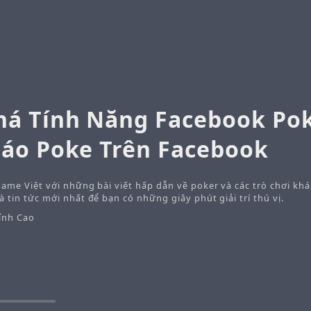
á Tính Năng Facebook Po
áo Poke Trên Facebook
ame Việt với những bài viết hấp dẫn về poker và các trò chơi khác
 tin tức mới nhất để bạn có những giây phút giải trí thú vị.
ỉnh Cao