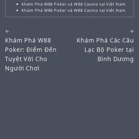
Khám Phá W88 Poker và W88 Casino tại Việt Nam
Khám Phá W88 Poker và W88 Casino tại Việt Nam
Khám Phá W88
Khám Phá Các Câu
Poker: Điểm Đến
Lạc Bộ Poker tại
Tuyệt Vời Cho
Bình Dương
Người Chơi