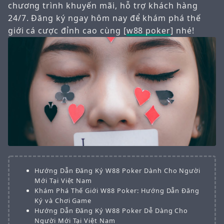
chương trình khuyến mãi, hỗ trợ khách hàng
24/7. Đăng ký ngay hôm nay để khám phá thế
giới cá cược đỉnh cao cùng [
w88 poker
] nhé!
Hướng Dẫn Đăng Ký W88 Poker Dành Cho Người
Mới Tại Việt Nam
Khám Phá Thế Giới W88 Poker: Hướng Dẫn Đăng
Ký và Chơi Game
Hướng Dẫn Đăng Ký W88 Poker Dễ Dàng Cho
Người Mới Tại Việt Nam