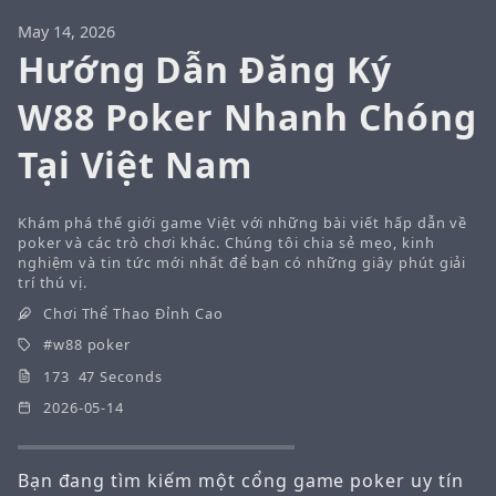
May 14, 2026
Hướng Dẫn Đăng Ký
W88 Poker Nhanh Chóng
Tại Việt Nam
Khám phá thế giới game Việt với những bài viết hấp dẫn về
poker và các trò chơi khác. Chúng tôi chia sẻ mẹo, kinh
nghiệm và tin tức mới nhất để bạn có những giây phút giải
trí thú vị.
Chơi Thể Thao Đỉnh Cao
w88 poker
173 47 Seconds
2026-05-14
Bạn đang tìm kiếm một cổng game poker uy tín