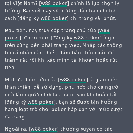
tại Việt Nam? [
w88 poker
] chính là lựa chọn lý
tưởng. Bài viết này sẽ hướng dẫn bạn chi tiết
cách [đăng ký
w88 poker
] chỉ trong vài phút.
Đầu tiên, hãy truy cập trang chủ của [
w88
poker
]. Chọn mục [đăng ký
w88 poker
] ở góc
trên cùng bên phải trang web. Nhập các thông
tin cá nhân cần thiết, đảm bảo chính xác để
tránh rắc rối khi xác minh tài khoản hoặc rút
tiền.
Một ưu điểm lớn của [
w88 poker
] là giao diện
thân thiện, dễ sử dụng, phù hợp cho cả người
mới lẫn người chơi lâu năm. Sau khi hoàn tất
[đăng ký
w88 poker
], bạn sẽ được tận hưởng
hàng loạt trò chơi poker hấp dẫn với mức cược
đa dạng.
Ngoài ra, [
w88 poker
] thường xuyên có các