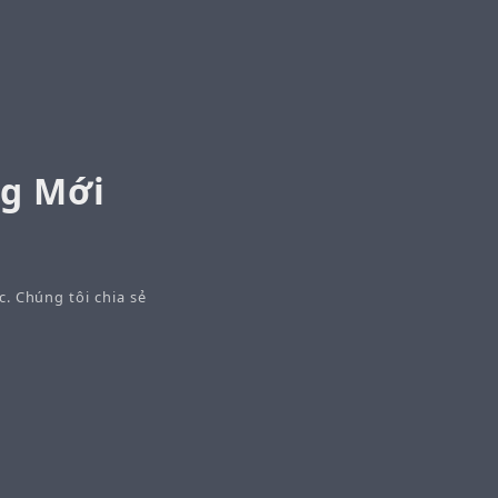
ng Mới
. Chúng tôi chia sẻ