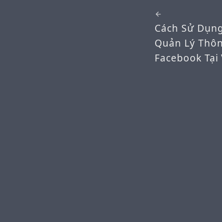
Cách Sử Dụng
Quản Lý Thôn
Facebook Tại