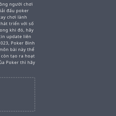
đồng người chơi
iải đấu poker
ay chơi lành
át triển với số
rong khi đó, hãy
in update liên
2023, Poker Binh
 môn bài này thể
 còn tạo ra hoạt
của Poker thì hãy