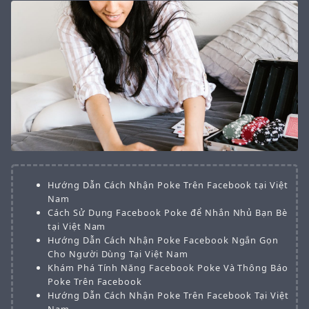
Hướng Dẫn Cách Nhận Poke Trên Facebook tại Việt
Nam
Cách Sử Dụng Facebook Poke để Nhắn Nhủ Bạn Bè
tại Việt Nam
Hướng Dẫn Cách Nhận Poke Facebook Ngắn Gọn
Cho Người Dùng Tại Việt Nam
Khám Phá Tính Năng Facebook Poke Và Thông Báo
Poke Trên Facebook
Hướng Dẫn Cách Nhận Poke Trên Facebook Tại Việt
Nam