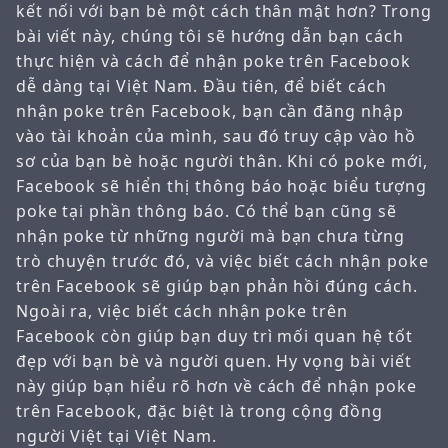
kết nối với bạn bè một cách thân mật hơn? Trong
bài viết này, chúng tôi sẽ hướng dẫn bạn cách
thực hiện và cách để nhận poke trên Facebook
dễ dàng tại Việt Nam. Đầu tiên, để biết cách
nhận poke trên Facebook, bạn cần đăng nhập
vào tài khoản của mình, sau đó truy cập vào hồ
sơ của bạn bè hoặc người thân. Khi có poke mới,
Facebook sẽ hiển thị thông báo hoặc biểu tượng
poke tại phần thông báo. Có thể bạn cũng sẽ
nhận poke từ những người mà bạn chưa từng
trò chuyện trước đó, và việc biết cách nhận poke
trên Facebook sẽ giúp bạn phản hồi đúng cách.
Ngoài ra, việc biết cách nhận poke trên
Facebook còn giúp bạn duy trì mối quan hệ tốt
đẹp với bạn bè và người quen. Hy vọng bài viết
này giúp bạn hiểu rõ hơn về cách để nhận poke
trên Facebook, đặc biệt là trong cộng đồng
người Việt tại Việt Nam.