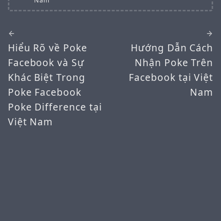
Hiểu Rõ về Poke
Hướng Dẫn Cách
Facebook và Sự
Nhận Poke Trên
Khác Biệt Trong
Facebook tại Việt
Poke Facebook
Nam
Poke Difference tại
Việt Nam