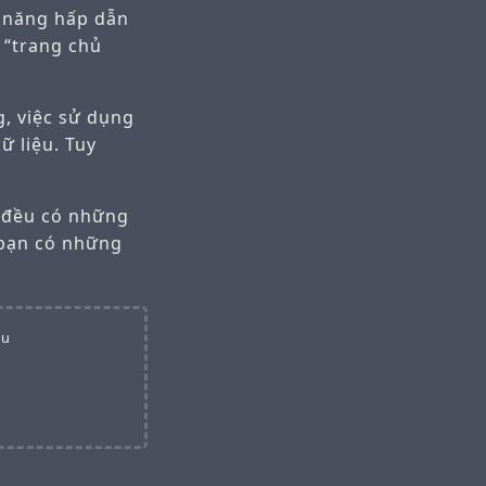
h năng hấp dẫn
 “trang chủ
g, việc sử dụng
ữ liệu. Tuy
” đều có những
 bạn có những
ậu