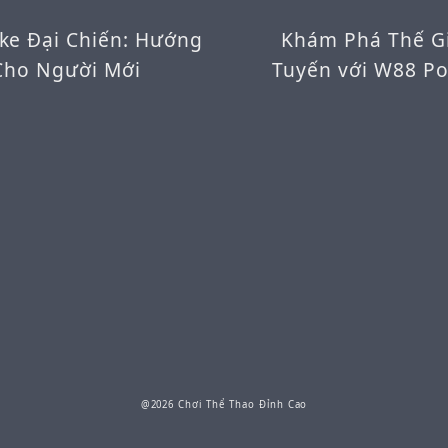
ke Đại Chiến: Hướng
Khám Phá Thế Gi
 Cho Người Mới
Tuyến với W88 Po
@2026 Chơi Thể Thao Đỉnh Cao