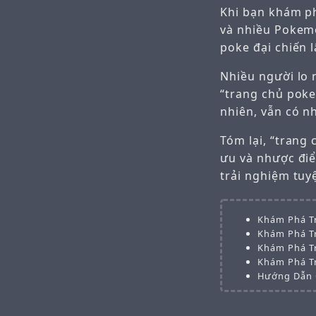
Khi bạn khám ph
và nhiều Pokemo
poke đại chiến lậ
Nhiều người lo 
“trang chủ poke 
nhiên, vẫn có nh
Tóm lại, “trang
ưu và nhược điể
trải nghiệm tuy
Khám Phá Tr
Khám Phá Tr
Khám Phá T
Khám Phá T
Hướng Dẫn 