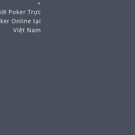
ới Poker Trực
ker Online tại
Việt Nam