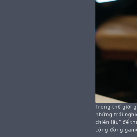
Trong thế giới 
những trải nghi
chiến lậu” để t
cộng đồng game