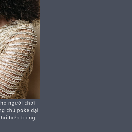
cho người chơi
ng chủ poke đại
phổ biến trong