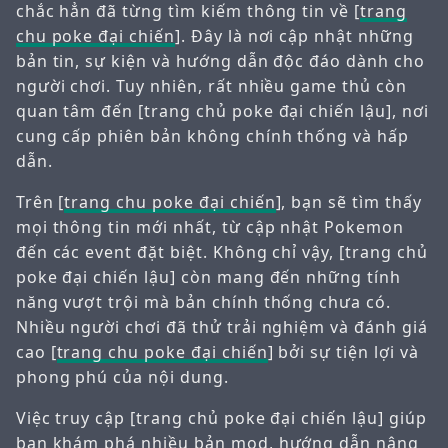
chắc hẳn đã từng tìm kiếm thông tin về [
trang
chu poke đại chiến
]. Đây là nơi cập nhật những
bản tin, sự kiện và hướng dẫn độc đáo dành cho
người chơi. Tuy nhiên, rất nhiều game thủ còn
quan tâm đến [trang chủ poke đại chiến lậu], nơi
cung cấp phiên bản không chính thống và hấp
dẫn.
Trên [
trang chu poke đại chiến
], bạn sẽ tìm thấy
mọi thông tin mới nhất, từ cập nhật Pokemon
đến các event đặt biệt. Không chỉ vậy, [trang chủ
poke đại chiến lậu] còn mang đến những tính
năng vượt trội mà bản chính thống chưa có.
Nhiều người chơi đã thử trải nghiệm và đánh giá
cao [
trang chu poke đại chiến
] bởi sự tiện lợi và
phong phú của nội dung.
Việc truy cập [trang chủ poke đại chiến lậu] giúp
bạn khám phá nhiều bản mod, hướng dẫn nâng