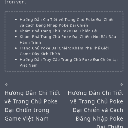
trọn vẹn.
Hướng Dẫn Chi Tiết về Trang Chủ Poke Đại Chiến
và Cách Đăng Nhập Poke Đại Chiến
Khám Phá Trang Chủ Poke Đại Chiến Lậu
Khám Phá Trang Chủ Poke Đại Chiến: Nơi Bắt Đầu
Hành Trình
Trang Chủ Poke Đại Chiến: Khám Phá Thế Giới
Game Đầy Kích Thích
Hướng Dẫn Truy Cập Trang Chủ Poke Đại Chiến tại
Việt Nam
Hướng Dẫn Chi Tiết
Hướng Dẫn Chi Tiết
về Trang Chủ Poke
về Trang Chủ Poke
Đại Chiến trong
Đại Chiến và Cách
Game Việt Nam
Đăng Nhập Poke
Đại Chiến