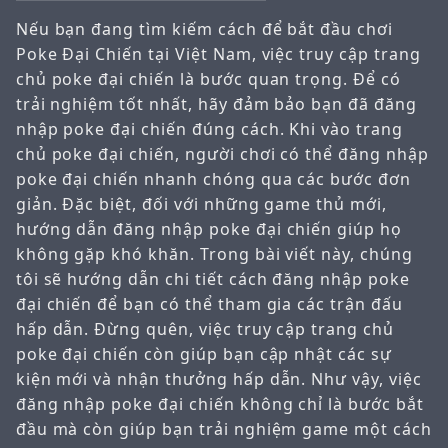
Nếu bạn đang tìm kiếm cách để bắt đầu chơi
Poke Đại Chiến tại Việt Nam, việc truy cập trang
chủ poke đại chiến là bước quan trọng. Để có
trải nghiệm tốt nhất, hãy đảm bảo bạn đã đăng
nhập poke đại chiến đúng cách. Khi vào trang
chủ poke đại chiến, người chơi có thể đăng nhập
poke đại chiến nhanh chóng qua các bước đơn
giản. Đặc biệt, đối với những game thủ mới,
hướng dẫn đăng nhập poke đại chiến giúp họ
không gặp khó khăn. Trong bài viết này, chúng
tôi sẽ hướng dẫn chi tiết cách đăng nhập poke
đại chiến để bạn có thể tham gia các trận đấu
hấp dẫn. Đừng quên, việc truy cập trang chủ
poke đại chiến còn giúp bạn cập nhật các sự
kiện mới và nhận thưởng hấp dẫn. Như vậy, việc
đăng nhập poke đại chiến không chỉ là bước bắt
đầu mà còn giúp bạn trải nghiệm game một cách