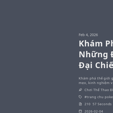
Feb 4, 2026
Khám Ph
Những Đ
Đại Chi
Khám phá thế giới g
mẹo, kinh nghiệm và
Chơi Thể Thao Đ
trang chu poke
210 57 Seconds
2026-02-04