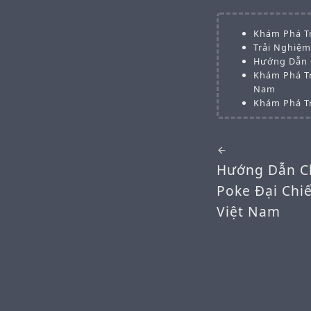
Khám Phá Tr
Trải Nghiệm
Hướng Dẫn C
Khám Phá Tr
Nam
Khám Phá T
Hướng Dẫn Ch
Poke Đại Chi
Việt Nam