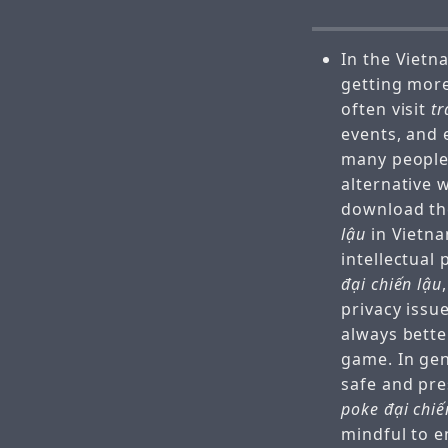
In the Viet
getting more
often visit
tr
events, and 
many people 
alternative 
download the
lậu
in Vietna
intellectual
đại chiến lậu
privacy issue
always bette
game. In gen
safe and pre
poke đại chiế
mindful to e