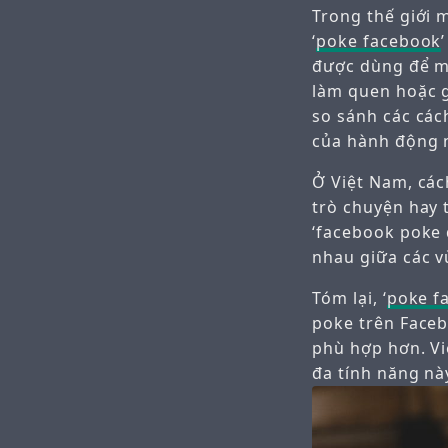
Trong thế giới 
‘
poke facebook
được dùng để mô
làm quen hoặc g
so sánh các các
của hành động 
Ở Việt Nam, các
trò chuyện hay 
‘facebook poke 
nhau giữa các 
Tóm lại, ‘
poke f
poke trên Faceb
phù hợp hơn. Vi
đa tính năng nà