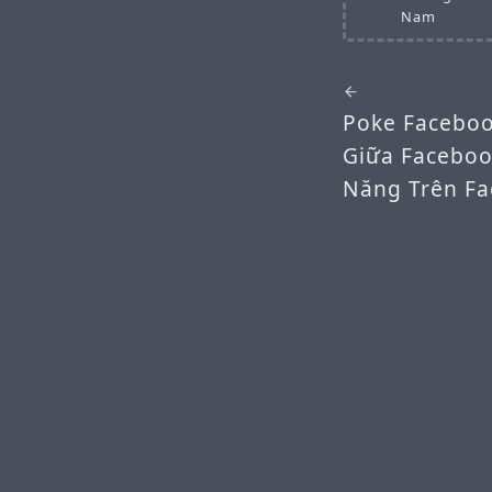
Nam
Poke Faceboo
Giữa Faceboo
Năng Trên F