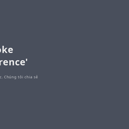
oke
rence'
. Chúng tôi chia sẻ